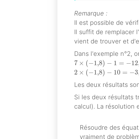
Remarque :
Il est possible de véri
Il suffit de remplacer
vient de trouver et d'e
Dans l'exemple n°2, on
7\times (-1{,}8)-1=-
7
×
(
−
1
,
8
)
−
1
=
−
1
2
2\times (-1{,}8)-10=
2
×
(
−
1
,
8
)
−
1
0
=
−
3
Les deux résultats son
Si les deux résultats t
calcul). La résolution 
Résoudre des équat
vraiment de problème