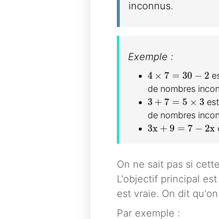
inconnus.
Exemple :
4\times 7=30-2
4
×
7
=
3
0
−
2
es
de nombres incon
3+7=5\times 3
3
+
7
=
5
×
3
est
de nombres incon
3x+9=7-2x
3
x
+
9
=
7
−
2
x
On ne sait pas si cett
L'objectif principal es
est vraie. On dit qu'o
Par exemple :