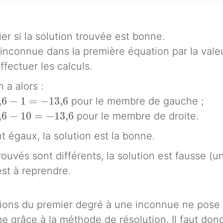
fier si la solution trouvée est bonne.
 l'inconnue dans la première équation par la vale
ffectuer les calculs.
 a alors :
12{,}6-1=-13{,}6
,
6
−
1
=
−
1
3
,
6
pour le membre de gauche ;
-3{,}6-10=-13{,}6
,
6
−
1
0
=
−
1
3
,
6
pour le membre de droite.
t égaux, la solution est la bonne.
rouvés sont différents, la solution est fausse (u
est à reprendre.
ions du premier degré à une inconnue ne pose 
 grâce à la méthode de résolution. Il faut donc