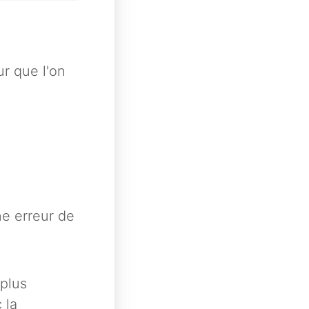
ur que l'on
ne erreur de
plus
 la