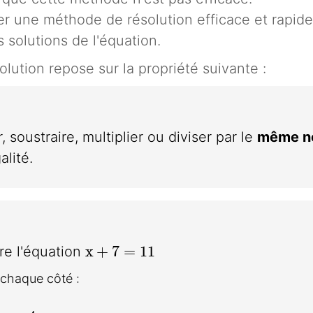
ver une méthode de résolution efficace et rapide
 solutions de l'équation.
ution repose sur la propriété suivante :
 soustraire, multiplier ou diviser par le
même n
alité.
x+7=11
x
+
7
=
1
1
re l'équation
 chaque côté :