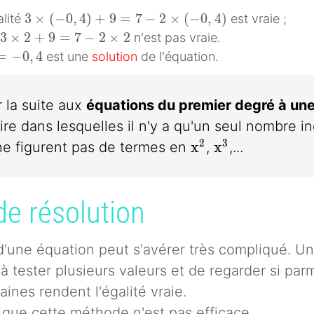
3\times (-0,4)+9=7-2\times (-0,4)
3
×
(
−
0
,
4
)
+
9
=
7
−
2
×
(
−
0
,
4
)
alité
est vraie ;
3\times 2+9=7-2\times 2
3
×
2
+
9
=
7
−
2
×
2
n'est pas vraie.
-0,4
=
−
0
,
4
est une
solution
de l'équation.
r la suite aux
équations du premier degré à un
dire dans lesquelles il n'y a qu'un seul nombre 
x^2
x^3
2
3
x
x
ne figurent pas de termes en
,
,...
de résolution
 d'une équation peut s'avérer très compliqué. U
à tester plusieurs valeurs et de regarder si parm
aines rendent l'égalité vraie.
 que cette méthode n'est pas efficace.