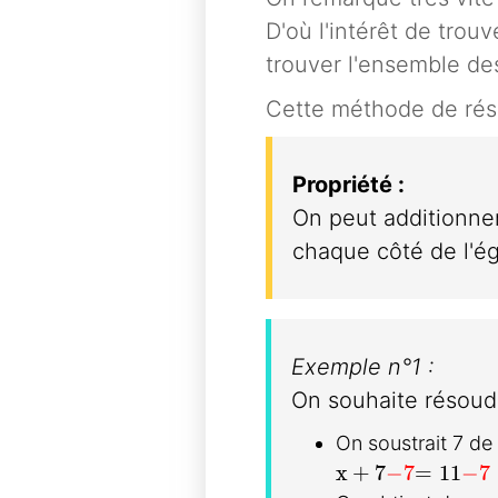
D'où l'intérêt de trou
trouver l'ensemble des
Cette méthode de résol
Propriété :
On peut additionner,
chaque côté de l'ég
Exemple n°1 :
On souhaite résoud
On soustrait 7 de
x+7
-7
=11
-7
x
+
7
−
7
=
1
1
−
7