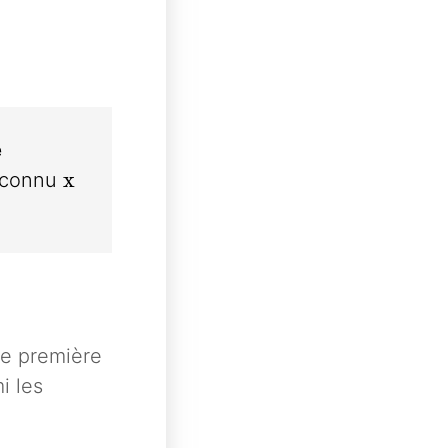
e
x
x
inconnu
ne première
i les