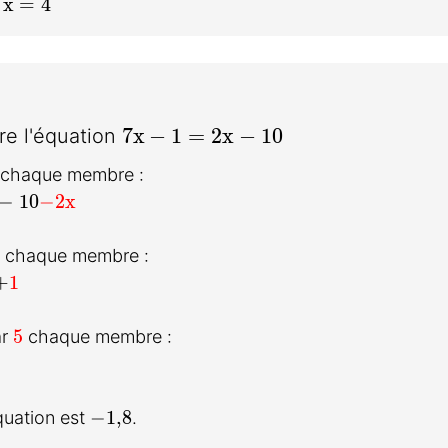
x=4
x
=
4
:
7x-1=2x-10
7
x
−
1
=
2
x
−
1
0
re l'équation
tbf{2x}
chaque membre :
2x}
- 10
-\textbf{2x}
−
1
0
−
2x
extbf{1}
 chaque membre :
1}
+
\textbf{1}
+
1
\textbf{5}
5
ar
chaque membre :
}
textbf{5}
-1{,}8
−
1
,
8
quation est
.