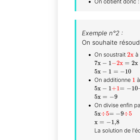
On obtient donc 
Exemple n°2 :
On souhaite résoud
\tex
2x
On soustrait
à 
7x - 1
-\textbf{
= 2x 
7
x
−
1
−
2x
=
2
x
5x - 1 = -10
5
x
−
1
=
−
1
0
\t
1
On additionne
à
5x - 1
+\textbf{
= -10 
5
x
−
1
+
1
=
−
1
0
5x = -9
5
x
=
−
9
On divise enfin p
5x
\div\textbf{5
=-9
\div\
5
x
÷
5
=
−
9
÷
5
x=-1{,}8
x
=
−
1
,
8
La solution de l'é