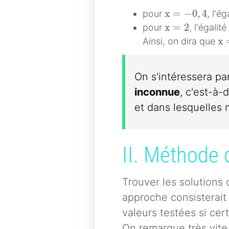
x=-0,4
x
=
−
0
,
4
pour
, l'ég
x=2
x
=
2
pour
, l'égalité
x=
x
Ainsi, on dira que
On s'intéressera pa
inconnue
, c'est-à-
et dans lesquelles 
II. Méthode 
Trouver les solutions
approche consisterait 
valeurs testées si cert
On remarque très vite