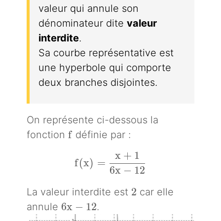
valeur qui annule son
dénominateur dite
valeur
interdite
.
Sa courbe représentative est
une hyperbole qui comporte
deux branches disjointes.
On représente ci-dessous la
f
f
fonction
définie par :
x
+
1
f(x)=\dfrac{x+1}{6x-12}
f
(
x
)
=
6
x
−
1
2
2
2
La valeur interdite est
car elle
6x-12
6
x
−
1
2
annule
.