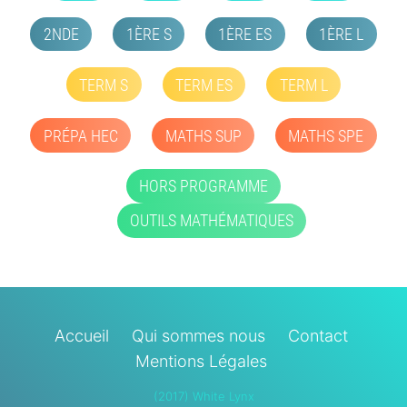
2NDE
1ÈRE S
1ÈRE ES
1ÈRE L
TERM S
TERM ES
TERM L
PRÉPA HEC
MATHS SUP
MATHS SPE
HORS PROGRAMME
OUTILS MATHÉMATIQUES
Accueil
Qui sommes nous
Contact
Mentions Légales
(2017) White Lynx