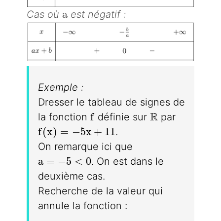
a
a
Cas où
est négatif :
Exemple :
Dresser le tableau de signes de
f
\mathbb R
R
f
la fonction
définie sur
par
f(x)=-5x+11
f
(
x
)
=
−
5
x
+
1
1
.
On remarque ici que
a=-5<0
a
=
−
5
<
0
. On est dans le
deuxième cas.
Recherche de la valeur qui
annule la fonction :