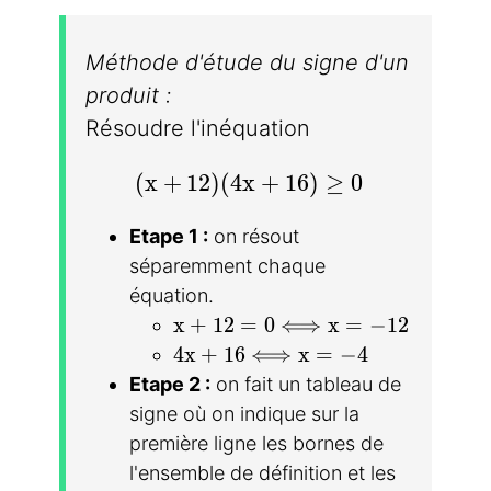
Méthode d'étude du signe d'un
produit :
Résoudre l'inéquation
(x+12)(4x+16)\geq 0
(
x
+
1
2
)
(
4
x
+
1
6
)
≥
0
Etape 1 :
on résout
séparemment chaque
équation.
x+12=0\Longleftrightarrow x=-
x
+
1
2
=
0
⟺
x
=
−
1
2
4x+16\Longleftrightarrow x=-4
4
x
+
1
6
⟺
x
=
−
4
Etape 2 :
on fait un tableau de
signe où on indique sur la
première ligne les bornes de
l'ensemble de définition et les