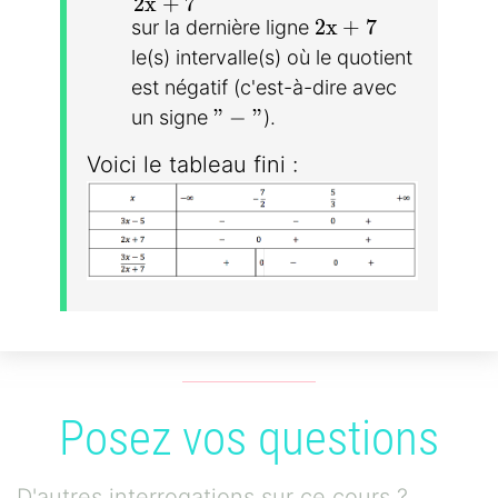
2
x
+
7
2x + 7
2
x
+
7
sur la dernière ligne
le(s) intervalle(s) où le quotient
est négatif (c'est-à-dire avec
"-"
"
−
"
un signe
).
Voici le tableau fini :
Posez vos questions
D'autres interrogations sur ce cours ?