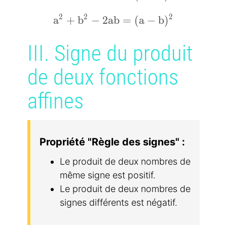
2
2
2
a^2+b^2-2ab=(a-b)^2
a
+
b
−
2
a
b
=
(
a
−
b
)
III. Signe du produit
de deux fonctions
affines
Propriété "Règle des signes" :
Le produit de deux nombres de
même signe est positif.
Le produit de deux nombres de
signes différents est négatif.