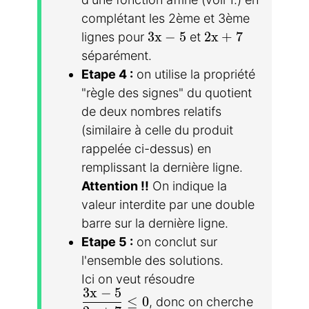
complétant les 2ème et 3ème
3x-5
2x + 7
3
x
−
5
2
x
+
7
lignes pour
et
séparément.
Etape 4 :
on utilise la propriété
"règle des signes" du quotient
de deux nombres relatifs
(similaire à celle du produit
rappelée ci-dessus) en
remplissant la dernière ligne.
Attention !!
On indique la
valeur interdite par une double
barre sur la dernière ligne.
Etape 5 :
on conclut sur
l'ensemble des solutions.
Ici on veut résoudre
3
x
−
5
\dfrac{3x-5}{2x+7}\leq 0
≤
0
, donc on cherche