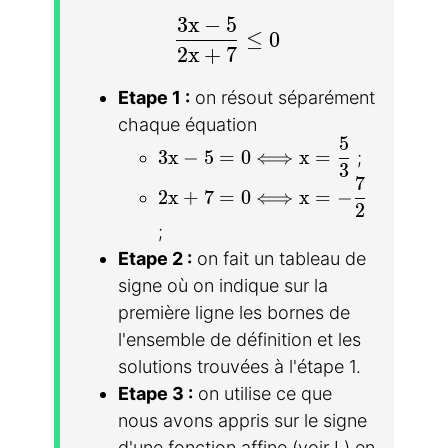
3
x
−
5
\dfrac{3x-5}{2x+7}\leq 0
≤
0
2
x
+
7
Etape 1 :
on résout séparément
chaque équation
5
3x-5=0\Longleftrightarrow x=\d
3
x
−
5
=
0
⟺
x
=
;
3
7
2x+7=0\Longleftrightarrow x=-
2
x
+
7
=
0
⟺
x
=
−
2
;
Etape 2 :
on fait un tableau de
signe où on indique sur la
première ligne les bornes de
l'ensemble de définition et les
solutions trouvées à l'étape 1.
Etape 3 :
on utilise ce que
nous avons appris sur le signe
d'une fonction affine (voir I.) en