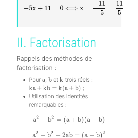
−
1
1
1
1
-5x+11=0\Longleftrightarrow x =\df
−
5
x
+
1
1
=
0
⟺
x
=
=
−
5
5
II. Factorisation
Rappels des méthodes de
factorisation :
a
b
k
a
b
k
Pour
,
et
trois réels :
ka+kb=k(a+b)
k
a
+
k
b
=
k
(
a
+
b
)
;
Utilisation des identités
remarquables :
2
2
a^2-b^2=(a+b)(a-b)
a
−
b
=
(
a
+
b
)
(
a
−
b
)
2
2
2
a^2+b^2+2ab=(a+b)^2
a
+
b
+
2
a
b
=
(
a
+
b
)