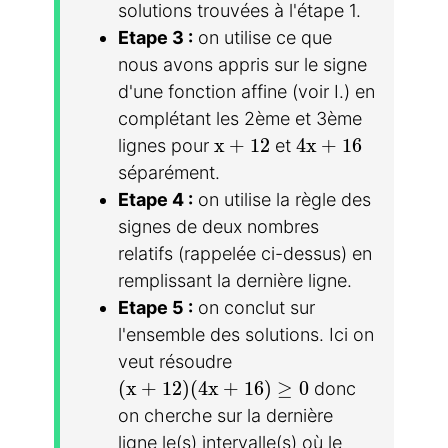
solutions trouvées à l'étape 1.
Etape 3 :
on utilise ce que
nous avons appris sur le signe
d'une fonction affine (voir I.) en
complétant les 2ème et 3ème
x +12
4x+16
x
+
1
2
4
x
+
1
6
lignes pour
et
séparément.
Etape 4 :
on utilise la règle des
signes de deux nombres
relatifs (rappelée ci-dessus) en
remplissant la dernière ligne.
Etape 5 :
on conclut sur
l'ensemble des solutions. Ici on
veut résoudre
(x+12)(4x+16)\geq0
(
x
+
1
2
)
(
4
x
+
1
6
)
≥
0
donc
on cherche sur la dernière
ligne le(s) intervalle(s) où le