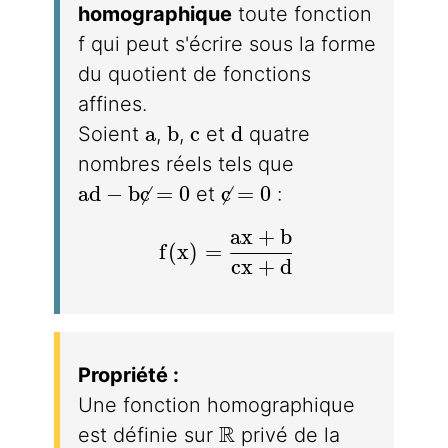
homographique
toute fonction
f qui peut s'écrire sous la forme
du quotient de fonctions
affines.
a
b
c
d
a
b
c
d
Soient
,
,
et
quatre
nombres réels tels que
ad-bc\neq 0
c\neq 0
a
d
−
b
c
=
0
c
=
0
et
:
a
x
+
b
f(x)=\dfrac{ax+b}{cx+d}
f
(
x
)
=
c
x
+
d
Propriété :
Une fonction homographique
\mathbb R
R
est définie sur
privé de la