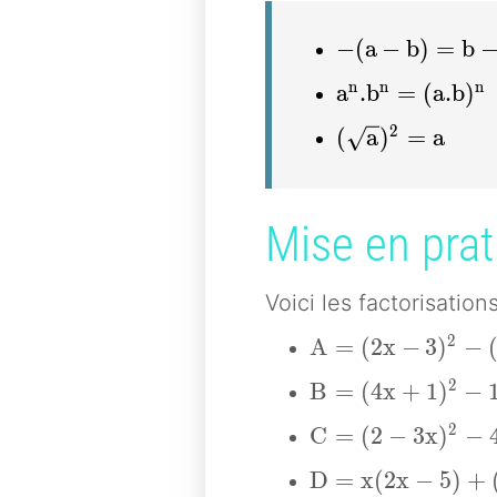
-(a - b) = b - a
−
(
a
−
b
)
=
b
a^n.b^n = (a.b
n
n
n
a
.
b
=
(
a
.
b
)
(\sqrt{a})^2 =
2
(
a
)
=
a
Mise en prat
Voici les factorisation
A = (2x- 3)^2 - (
2
A
=
(
2
x
−
3
)
−
B = (4x + 1)^2 - 
2
B
=
(
4
x
+
1
)
−
C = (2 - 3x)^2 - 
2
C
=
(
2
−
3
x
)
−
D = x(2x- 5) + (5
D
=
x
(
2
x
−
5
)
+