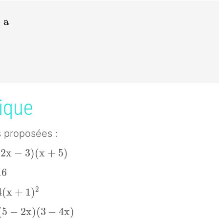
−
a
)^n
 a
ique
s proposées :
2x - 3)(x + 5)
(
2
x
−
3
)
(
x
+
5
)
16
1
6
4(x + 1)^2
2
4
(
x
+
1
)
 -2x)(3- 4x)
(
5
−
2
x
)
(
3
−
4
x
)