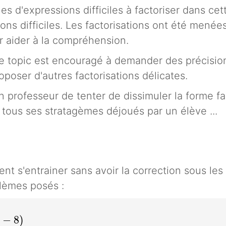
s d'expressions difficiles à factoriser dans cet
ions difficiles. Les factorisations ont été menées
r aider à la compréhension.
 topic est encouragé à demander des précision
oposer d'autres factorisations délicates.
un professeur de tenter de dissimuler la forme fa
 tous ses stratagèmes déjoués par un élève ...
nt s'entrainer sans avoir la correction sous les 
blèmes posés :
 8)
x
−
8
)