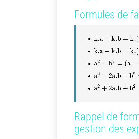
Formules de fac
k.a + k.b = k.
k
.
a
+
k
.
b
=
k
.
(
k.a - k.b = k.(a
k
.
a
−
k
.
b
=
k
.
(
a^2 - b^2 = (a 
2
2
a
−
b
=
(
a
−
a^2 - 2 a.b + b
2
2
a
−
2
a
.
b
+
b
a^2 + 2 a.b + 
2
2
a
+
2
a
.
b
+
b
Rappel de form
gestion des ex