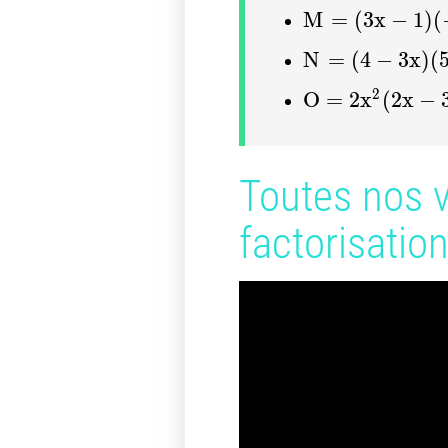
M = (3x - 1)(-7
M
=
(
3
x
−
1
)
(
N = (4 - 3x)(5x
N
=
(
4
−
3
x
)
(
O = 2x^2(2x - 
2
O
=
2
x
(
2
x
−
Toutes nos v
factorisatio