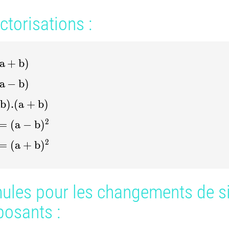
torisations :
(a + b)
a
+
b
)
 - b)
a
−
b
)
- b).(a + b)
b
)
.
(
a
+
b
)
^2 = (a - b)^2
2
=
(
a
−
b
)
b^2 = (a + b)^2
2
=
(
a
+
b
)
ules pour les changements de si
posants :