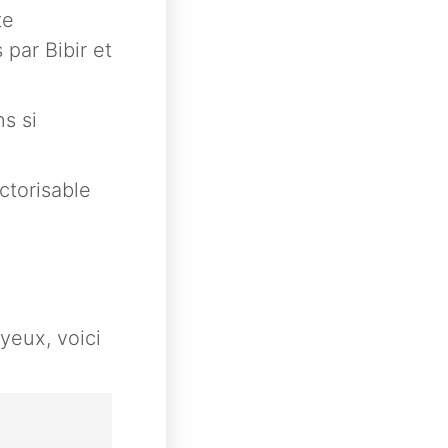
te
 par Bibir et
s si
ctorisable
yeux, voici