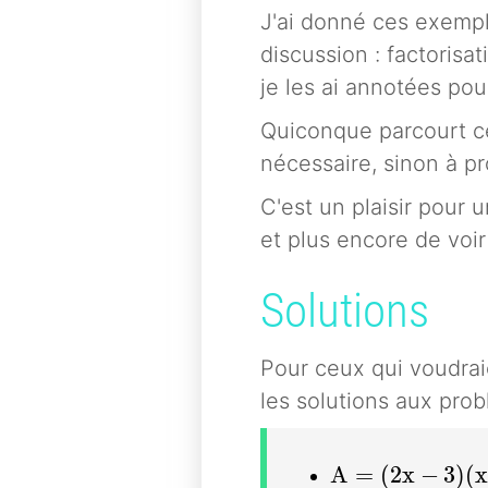
J'ai donné ces exemple
discussion : factorisat
je les ai annotées pou
Quiconque parcourt ce
nécessaire, sinon à pr
C'est un plaisir pour 
et plus encore de voir
Solutions
Pour ceux qui voudraie
les solutions aux pro
A = (2x- 3) (x-
A
=
(
2
x
−
3
)
(