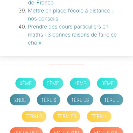
de-France
Mettre en place l'école à distance :
nos conseils
Prendre des cours particuliers en
maths : 3 bonnes raisons de faire ce
choix
6ÈME
5ÈME
4ÈME
3ÈME
2NDE
1ÈRE S
1ÈRE ES
1ÈRE L
TERM S
TERM ES
TERM L
PRÉPA HEC
MATHS SUP
MATHS SPE