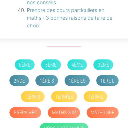
nos conseils
Prendre des cours particuliers en
maths : 3 bonnes raisons de faire ce
choix
6ÈME
5ÈME
4ÈME
3ÈME
2NDE
1ÈRE S
1ÈRE ES
1ÈRE L
TERM S
TERM ES
TERM L
PRÉPA HEC
MATHS SUP
MATHS SPE