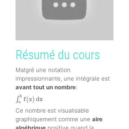
Résumé du cours
Malgré une notation
impressionnante, une intégrale est
avant tout un nombre
:
b
\int_a^b f(x) \, \mathrm dx
f
(
x
)
d
x
∫
a
Ce nombre est visualisable
graphiquement comme une
aire
algébrique
positive quand la