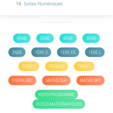
Suites Numériques
6ÈME
5ÈME
4ÈME
3ÈME
2NDE
1ÈRE S
1ÈRE ES
1ÈRE L
TERM S
TERM ES
TERM L
PRÉPA HEC
MATHS SUP
MATHS SPE
HORS PROGRAMME
OUTILS MATHÉMATIQUES