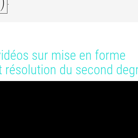
)
.
vidéos sur mise en forme
t résolution du second deg