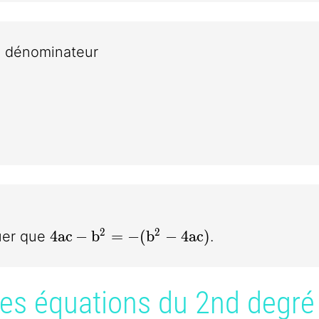
 dénominateur
4a^2}
}{4a^2}
4ac-b^2=-(b^2-4ac)
2
2
4
a
c
−
b
=
−
(
b
−
4
a
c
)
quer que
.
des équations du 2nd degré