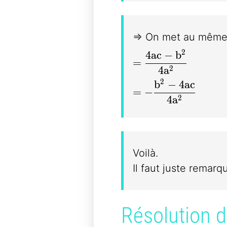
=> On met au même
2
4
a
c
−
b
=\dfrac{4ac-b^2}{
=
2
4
a
2
b
−
4
a
c
= - \dfrac{b^2-4ac
=
−
2
4
a
Voilà.
Il faut juste remar
Résolution 