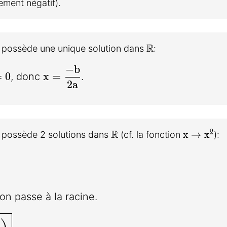
tement négatif).
\mathbb{R}
R
on possède une unique solution dans
:
rac{b}{2a}\bigg)^2=0
x= \dfrac{-b}{2a}
−
b
=
0
x
=
, donc
.
2
a
\mathbb{R}
R
x \righta
2
x
→
x
n possède 2 solutions dans
(cf. la fonction
):
{2a}\bigg)^2 = \dfrac{\Delta}{4a^2}
 \pm{\dfrac{\sqrt\Delta}{2a}}
on passe à la racine.
\dfrac {-b \pm \sqrt{\Delta}}{2a}\bigg)}