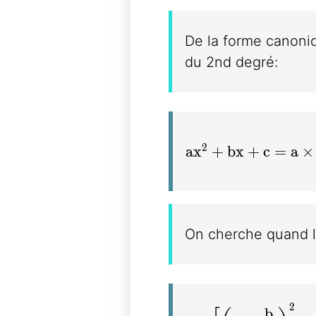
De la forme canoniq
du 2nd degré:
ax^2+bx+c=a \time
2
a
x
+
b
x
+
c
=
a
×
On cherche quand l'
2
a \times \bigg[ \b
b