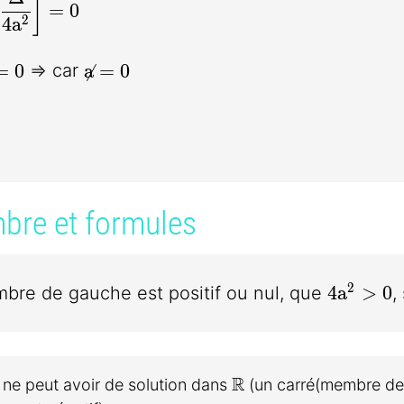
]
=
0
2
4
a
{2a}\bigg)^2 - \dfrac{\Delta}{4a^2} = 0
a\neq0
=
0
a
=
0
=> car
{2a}\bigg)^2 = \dfrac{\Delta}{4a^2}
mbre et formules
4a^2>0
2
4
a
>
0
bre de gauche est positif ou nul, que
, 
\mathbb{R}
R
n ne peut avoir de solution dans
(un carré(membre de